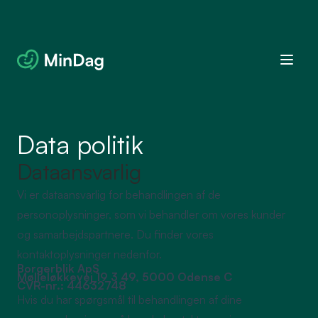
Data politik
Dataansvarlig
Vi er dataansvarlig for behandlingen af de
personoplysninger, som vi behandler om vores kunder
og samarbejdspartnere. Du finder vores
kontaktoplysninger nedenfor.
Borgerblik ApS
Mølleløkkevej 19 3 49, 5000 Odense C
CVR-nr.: 44632748
Hvis du har spørgsmål til behandlingen af dine