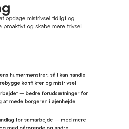
ag
 opdage mistrivsel tidligt og
proaktivt og skabe mere trivsel
rens humørmønstrer, så I kan handle
orebygge konflikter og mistrivsel
sarbejdet – bedre forudsætninger for
og at møde borgeren i øjenhøjde
rundlag for samarbejde – med mere
ialog med pårørende og andre