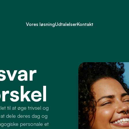
Vores løsning
Udtalelser
Kontakt
svar
orskel
t til at øge trivsel og
 at dele deres dag og
agogiske personale et