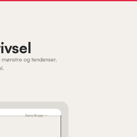
ivsel
re mønstre og tendenser.
l.