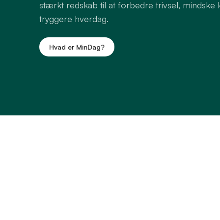
stærkt redskab til at forbedre trivsel, mindske
tryggere hverdag.
Hvad er MinDag?