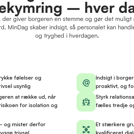
ekymring – hver d
, der giver borgeren en stemme og gør det muligt at
 MinDag skaber indsigt, så personalet kan handle 
og tryghed i hverdagen.
rykke følelser og
Indsigt i borge
ivsel usynlig
proaktivt, og f
rgeren at række ud, når
Styrk relation
isikoen for isolation og
fælles tredje 
– og mister derfor
Et stærkere g
ygge trivsel
kvalificeret d